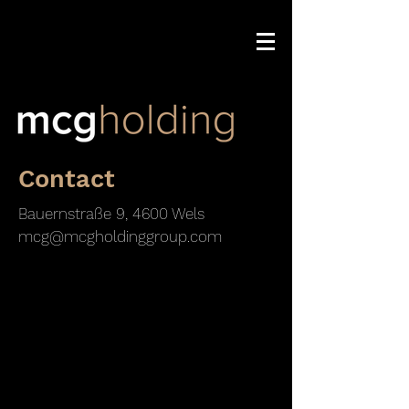
Contact
Bauernstraße 9, 4600 Wels
mcg@mcgholdinggroup.com